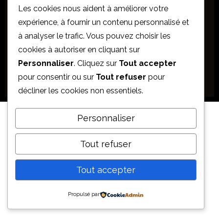
Notre antiquaire étudie différents
objets anciens et
Les cookies nous aident à améliorer votre
objets d’art
: bijoux anciens, montres, tableaux, bronzes,
expérience, à fournir un contenu personnalisé et
meubles anciens, monnaies et objets décoratifs.
à analyser le trafic. Vous pouvez choisir les
Interventions possibles à Bruxelles et dans toute la
cookies à autoriser en cliquant sur
Belgique pour l’expertise et l’estimation d’antiquités.
Personnaliser
. Cliquez sur
Tout accepter
0496 82 95 49
|
Contact
|
N° entreprise : 0711.872.211
pour consentir ou sur
Tout refuser
pour
décliner les cookies non essentiels.
Personnaliser
Tout refuser
Tout accepter
Propulsé par